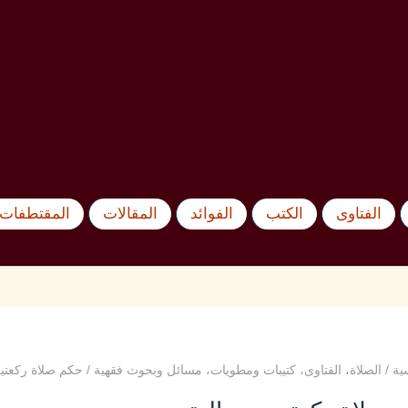
الفتاوى
الكتب
الفوائد
المقالات
المقتطفات 
ية
/
الصلاة
،
الفتاوى
،
كتيبات ومطويات
،
مسائل وبحوث فقهية
/
حكم صلاة ركعتين