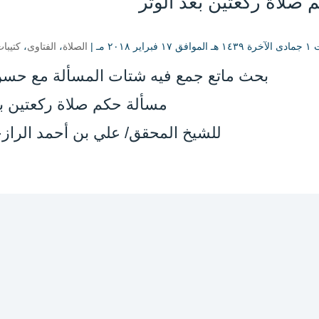
 صلاة ركعتين بعد الوتر
راير ۲۰۱۸ مـ |
الصلاة
،
الفتاوى
،
كتيبا
بحث ماتع جمع فيه شتات المسألة مع حسن 
مسألة حكم صلاة ركعتين بع
للشيخ المحقق/ علي بن أحمد الرازحي