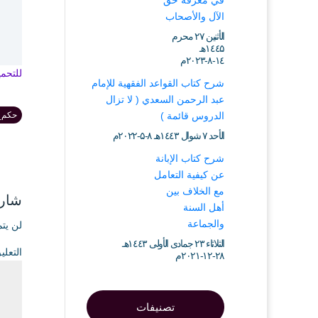
في معرفة حق
الآل والأصحاب
الأثنين ۲۷ محرم
۱٤٤۵هـ
۱٤-۸-۲۰۲۳م
للتحم
شرح كتاب القواعد الفقهية للإمام
عبد الرحمن السعدي ( لا تزال
حكم_ص
الدروس قائمة )
الأحد ۷ شوال ۱٤٤۳هـ ۸-۵-۲۰۲۲م
شرح كتاب الإبانة
عن كيفية التعامل
مع الخلاف بين
شارك
أهل السنة
والجماعة
لن يتم
الثلاثاء ۲۳ جمادى الأولى ۱٤٤۳هـ
التعل
۲۸-۱۲-۲۰۲۱م
تصنيفات