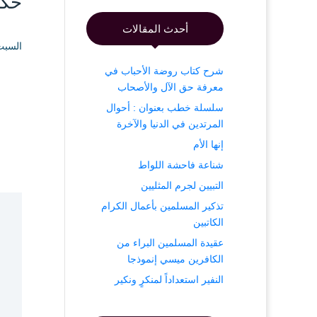
حكم
أحدث المقالات
السبت ۱ جمادى الآخرة ۱٤۳۹ هـ الموافق ۱۷ فب
شرح كتاب روضة الأحباب في
معرفة حق الآل والأصحاب
سلسلة خطب بعنوان : أحوال
المرتدين في الدنيا والآخرة
إنها الأم
شناعة فاحشة اللواط
التبيين لجرم المثليين
تذكير المسلمين بأعمال الكرام
الكاتبين
عقيدة المسلمين البراء من
الكافرين ميسي إنموذجا
النفير استعداداً لمنكرٍ ونكير