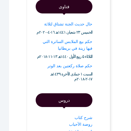
فتاوى
حال حديث الجنة تشتاق لثلاثة
الخميس ۲۳ شعبان ۱٤٤۱هـ ۱٦-٤-۲۰۲۰م
حكم بيع الملابس الساترة التي
فيها زينة في بريطانيا
الثلاثاء ۵ ربيع الأول ۱٤٤۰هـ ۱۳-۱۱-۲۰۱۸م
حكم صلاة ركعتين بعد الوتر
السبت ۱ جمادى الآخرة ۱٤۳۹هـ
۱۷-۲-۲۰۱۸م
دروس
شرح كتاب
روضة الأحباب