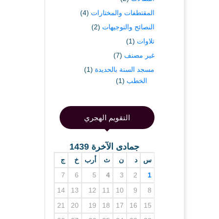
المقتطفات والمختارات
(4)
النصائح والتوجيهات
(2)
تلاوات
(1)
غير مصنف
(7)
مسجد السنة بالحديدة
(1)
الخطب
(1)
التقويم الهجري
جمادى الآخرة 1439
س
د
ن
ث
أرب
خ
ج
7
6
5
4
3
2
1
14
13
12
11
10
9
8
21
20
19
18
17
16
15