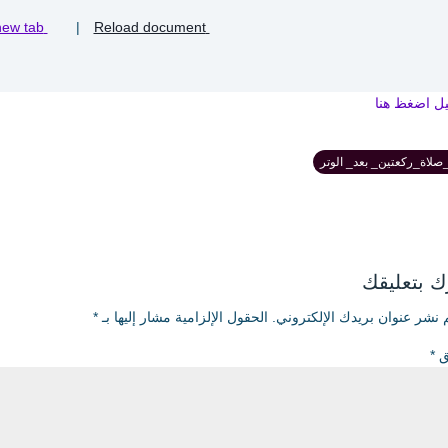
Open in new tab
|
Reload document
يل اضغظ هنا
لاة_ركعتين_ بعد_ الوتر
 بتعليقك
 نشر عنوان بريدك الإلكتروني.
الحقول الإلزامية مشار إليها بـ
*
يق
*