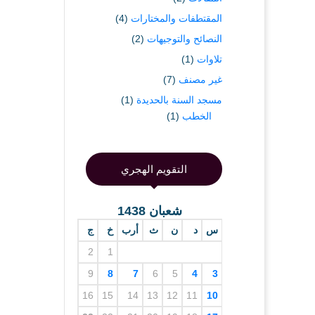
المقتطفات والمختارات
(4)
النصائح والتوجيهات
(2)
تلاوات
(1)
غير مصنف
(7)
مسجد السنة بالحديدة
(1)
الخطب
(1)
التقويم الهجري
شعبان 1438
س
د
ن
ث
أرب
خ
ج
2
1
9
8
7
6
5
4
3
16
15
14
13
12
11
10