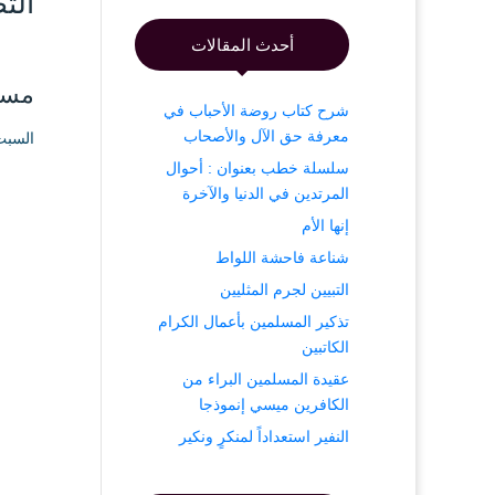
الت
أحدث المقالات
مسج
شرح كتاب روضة الأحباب في
معرفة حق الآل والأصحاب
السبت ۳ شعبان ۱٤۳۸ هـ الموافق ۲۹ أبر
سلسلة خطب بعنوان : أحوال
المرتدين في الدنيا والآخرة
إنها الأم
شناعة فاحشة اللواط
التبيين لجرم المثليين
تذكير المسلمين بأعمال الكرام
الكاتبين
عقيدة المسلمين البراء من
الكافرين ميسي إنموذجا
النفير استعداداً لمنكرٍ ونكير