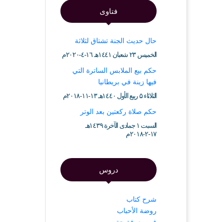
فتاوى
حال حديث الجنة تشتاق لثلاثة
الخميس ۲۳ شعبان ۱٤٤۱هـ ۱٦-٤-۲۰۲۰م
حكم بيع الملابس الساترة التي
فيها زينة في بريطانيا
الثلاثاء ۵ ربيع الأول ۱٤٤۰هـ ۱۳-۱۱-۲۰۱۸م
حكم صلاة ركعتين بعد الوتر
السبت ۱ جمادى الآخرة ۱٤۳۹هـ
۱۷-۲-۲۰۱۸م
دروس
شرح كتاب
روضة الأحباب