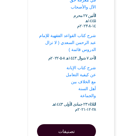
في معرفة حق
الآل والأصحاب
الأثنين ۲۷ محرم
۱٤٤۵هـ
۱٤-۸-۲۰۲۳م
شرح كتاب القواعد الفقهية للإمام
عبد الرحمن السعدي ( لا تزال
الدروس قائمة )
الأحد ۷ شوال ۱٤٤۳هـ ۸-۵-۲۰۲۲م
شرح كتاب الإبانة
عن كيفية التعامل
مع الخلاف بين
أهل السنة
والجماعة
الثلاثاء ۲۳ جمادى الأولى ۱٤٤۳هـ
۲۸-۱۲-۲۰۲۱م
تصنيفات