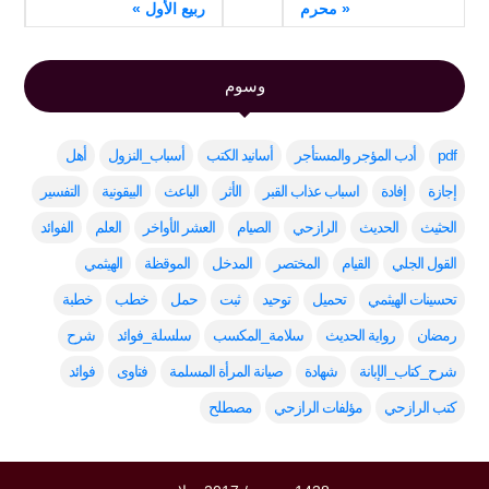
« محرم
ربيع الأول »
وسوم
pdf
أدب المؤجر والمستأجر
أسانيد الكتب
أسباب_النزول
أهل
إجازة
إفادة
اسباب عذاب القبر
الأثر
الباعث
البيقونية
التفسير
الحثيث
الحديث
الرازحي
الصيام
العشر الأواخر
العلم
الفوائد
القول الجلي
القيام
المختصر
المدخل
الموقظة
الهيثمي
تحسينات الهيثمي
تحميل
توحيد
ثبت
حمل
خطب
خطبة
رمضان
رواية الحديث
سلامة_المكسب
سلسلة_فوائد
شرح
شرح_كتاب_الإبانة
شهادة
صيانة المرأة المسلمة
فتاوى
فوائد
كتب الرازحي
مؤلفات الرازحي
مصطلح