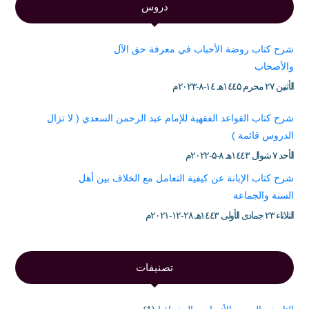
دروس
شرح كتاب روضة الأحباب في معرفة حق الآل
والأصحاب
الأثنين ۲۷ محرم ۱٤٤۵هـ ۱٤-۸-۲۰۲۳م
شرح كتاب القواعد الفقهية للإمام عبد الرحمن السعدي ( لا تزال
الدروس قائمة )
الأحد ۷ شوال ۱٤٤۳هـ ۸-۵-۲۰۲۲م
شرح كتاب الإبانة عن كيفية التعامل مع الخلاف بين أهل
السنة والجماعة
الثلاثاء ۲۳ جمادى الأولى ۱٤٤۳هـ ۲۸-۱۲-۲۰۲۱م
تصنيفات