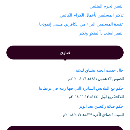
التبيين لجرم المثليين
تذكير المسلمين بأعمال الكرام الكاتبين
عقيدة المسلمين البراء من الكافرين ميسي إنموذجا
النفير استعداداً لمنكرٍ ونكير
فتاوى
حال حديث الجنة تشتاق لثلاثة
الخميس ۲۳ شعبان ۱٤٤۱هـ ۱٦-٤-۲۰۲۰م
حكم بيع الملابس الساترة التي فيها زينة في بريطانيا
الثلاثاء ۵ ربيع الأول ۱٤٤۰هـ ۱۳-۱۱-۲۰۱۸م
حكم صلاة ركعتين بعد الوتر
السبت ۱ جمادى الآخرة ۱٤۳۹هـ ۱۷-۲-۲۰۱۸م