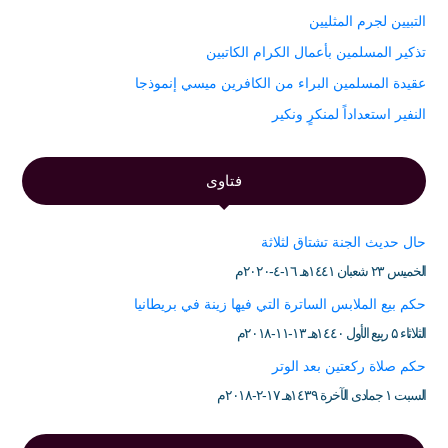
التبيين لجرم المثليين
تذكير المسلمين بأعمال الكرام الكاتبين
عقيدة المسلمين البراء من الكافرين ميسي إنموذجا
النفير استعداداً لمنكرٍ ونكير
فتاوى
حال حديث الجنة تشتاق لثلاثة
الخميس ۲۳ شعبان ۱٤٤۱هـ ۱٦-٤-۲۰۲۰م
حكم بيع الملابس الساترة التي فيها زينة في بريطانيا
الثلاثاء ۵ ربيع الأول ۱٤٤۰هـ ۱۳-۱۱-۲۰۱۸م
حكم صلاة ركعتين بعد الوتر
السبت ۱ جمادى الآخرة ۱٤۳۹هـ ۱۷-۲-۲۰۱۸م