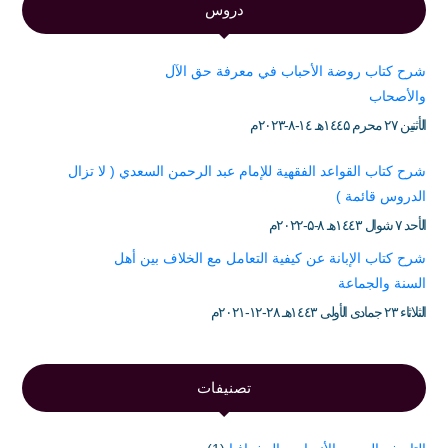
دروس
شرح كتاب روضة الأحباب في معرفة حق الآل
والأصحاب
الأثنين ۲۷ محرم ۱٤٤۵هـ ۱٤-۸-۲۰۲۳م
شرح كتاب القواعد الفقهية للإمام عبد الرحمن السعدي ( لا تزال
الدروس قائمة )
الأحد ۷ شوال ۱٤٤۳هـ ۸-۵-۲۰۲۲م
شرح كتاب الإبانة عن كيفية التعامل مع الخلاف بين أهل
السنة والجماعة
الثلاثاء ۲۳ جمادى الأولى ۱٤٤۳هـ ۲۸-۱۲-۲۰۲۱م
تصنيفات