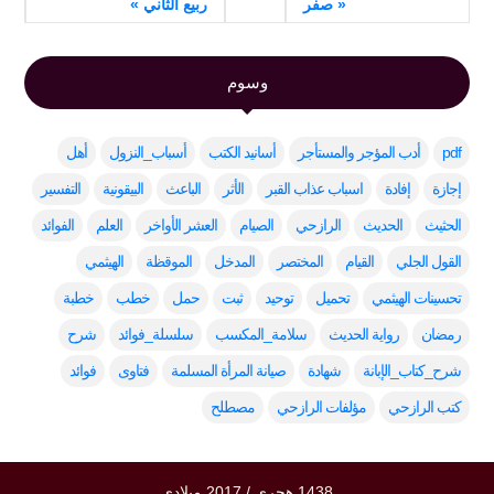
« صفر
ربيع الثاني »
وسوم
pdf
أدب المؤجر والمستأجر
أسانيد الكتب
أسباب_النزول
أهل
إجازة
إفادة
اسباب عذاب القبر
الأثر
الباعث
البيقونية
التفسير
الحثيث
الحديث
الرازحي
الصيام
العشر الأواخر
العلم
الفوائد
القول الجلي
القيام
المختصر
المدخل
الموقظة
الهيثمي
تحسينات الهيثمي
تحميل
توحيد
ثبت
حمل
خطب
خطبة
رمضان
رواية الحديث
سلامة_المكسب
سلسلة_فوائد
شرح
شرح_كتاب_الإبانة
شهادة
صيانة المرأة المسلمة
فتاوى
فوائد
كتب الرازحي
مؤلفات الرازحي
مصطلح
1438 هجري / 2017 ميلادي