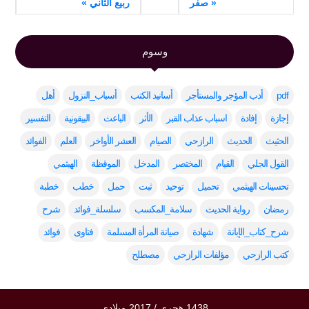
« صفر
ربيع الثاني »
وسوم
pdf
أدب المؤجر والمستأجر
أسانيد الكتب
أسباب_النزول
أهل
إجازة
إفادة
اسباب عذاب القبر
الأثر
الباعث
البيقونية
التفسير
الحثيث
الحديث
الرازحي
الصيام
العشر الأواخر
العلم
الفوائد
القول الجلي
القيام
المختصر
المدخل
الموقظة
الهيثمي
تحسينات الهيثمي
تحميل
توحيد
ثبت
حمل
خطب
خطبة
رمضان
رواية الحديث
سلامة_المكسب
سلسلة_فوائد
شرح
شرح_كتاب_الإبانة
شهادة
صيانة المرأة المسلمة
فتاوى
فوائد
كتب الرازحي
مؤلفات الرازحي
مصطلح
1438 هجري / 2017 ميلادي