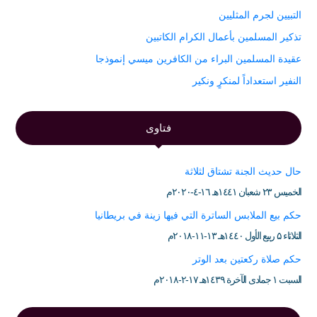
التبيين لجرم المثليين
تذكير المسلمين بأعمال الكرام الكاتبين
عقيدة المسلمين البراء من الكافرين ميسي إنموذجا
النفير استعداداً لمنكرٍ ونكير
فتاوى
حال حديث الجنة تشتاق لثلاثة
الخميس ۲۳ شعبان ۱٤٤۱هـ ۱٦-٤-۲۰۲۰م
حكم بيع الملابس الساترة التي فيها زينة في بريطانيا
الثلاثاء ۵ ربيع الأول ۱٤٤۰هـ ۱۳-۱۱-۲۰۱۸م
حكم صلاة ركعتين بعد الوتر
السبت ۱ جمادى الآخرة ۱٤۳۹هـ ۱۷-۲-۲۰۱۸م