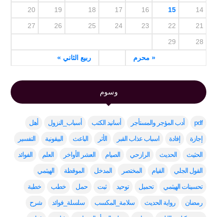
20
19
18
17
16
15
14
27
26
25
24
23
22
21
29
28
« محرم
ربيع الثاني »
وسوم
pdf
أدب المؤجر والمستأجر
أسانيد الكتب
أسباب_النزول
أهل
إجازة
إفادة
اسباب عذاب القبر
الأثر
الباعث
البيقونية
التفسير
الحثيث
الحديث
الرازحي
الصيام
العشر الأواخر
العلم
الفوائد
القول الجلي
القيام
المختصر
المدخل
الموقظة
الهيثمي
تحسينات الهيثمي
تحميل
توحيد
ثبت
حمل
خطب
خطبة
رمضان
رواية الحديث
سلامة_المكسب
سلسلة_فوائد
شرح