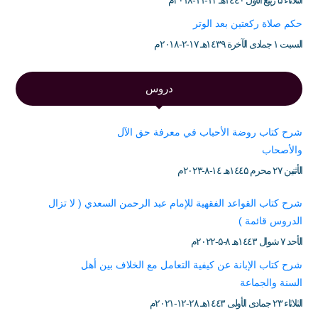
الثلاثاء ۵ ربيع الأول ۱٤٤۰هـ ۱۳-۱۱-۲۰۱۸م
حكم صلاة ركعتين بعد الوتر
السبت ۱ جمادى الآخرة ۱٤۳۹هـ ۱۷-۲-۲۰۱۸م
دروس
شرح كتاب روضة الأحباب في معرفة حق الآل
والأصحاب
الأثنين ۲۷ محرم ۱٤٤۵هـ ۱٤-۸-۲۰۲۳م
شرح كتاب القواعد الفقهية للإمام عبد الرحمن السعدي ( لا تزال
الدروس قائمة )
الأحد ۷ شوال ۱٤٤۳هـ ۸-۵-۲۰۲۲م
شرح كتاب الإبانة عن كيفية التعامل مع الخلاف بين أهل
السنة والجماعة
الثلاثاء ۲۳ جمادى الأولى ۱٤٤۳هـ ۲۸-۱۲-۲۰۲۱م