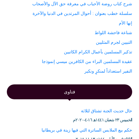
شرح كتاب روضة الأحباب في معرفة حق الآل والأصحاب
سلسلة خطب بعنوان : أحوال المرتدين في الدنيا والآخرة
إنها الأم
شناعة فاحشة اللواط
التبيين لجرم المثليين
تذكير المسلمين بأعمال الكرام الكاتبين
عقيدة المسلمين البراء من الكافرين ميسي إنموذجا
النفير استعداداً لمنكرٍ ونكير
فتاوى
حال حديث الجنة تشتاق لثلاثة
الخميس ۲۳ شعبان ۱٤٤۱هـ ۱٦-٤-۲۰۲۰م
حكم بيع الملابس الساترة التي فيها زينة في بريطانيا